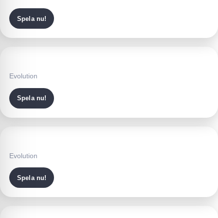
Spela nu!
Bac Bo
Evolution
Spela nu!
MONOPOLY Live
Evolution
Spela nu!