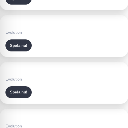
Baccarat
Evolution
Spela nu!
Stock Market
Evolution
Spela nu!
Roulette
Evolution