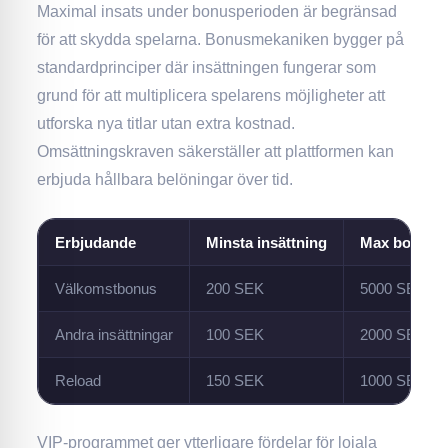
Maximal insats under bonusperioden är begränsad
för att skydda spelarna. Bonusmekaniken bygger på
standardprinciper där insättningen fungerar som
grund för att multiplicera spelarens möjligheter att
utforska nya titlar utan extra kostnad.
Omsättningskraven säkerställer att plattformen kan
erbjuda hållbara belöningar över tid.
Erbjudande
Minsta insättning
Max bonus
Välkomstbonus
200 SEK
5000 SEK
Andra insättningar
100 SEK
2000 SEK
Reload
150 SEK
1000 SEK
VIP-programmet ger ytterligare fördelar för lojala