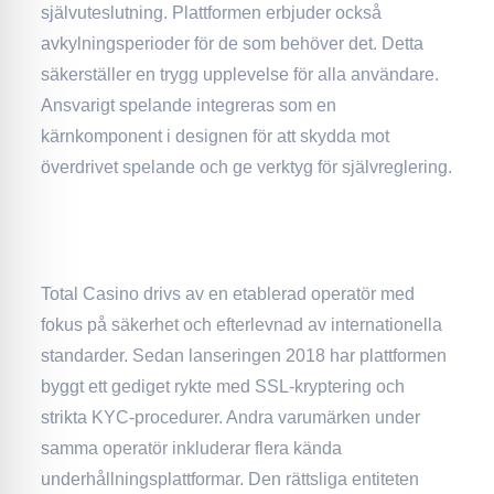
självuteslutning. Plattformen erbjuder också
avkylningsperioder för de som behöver det. Detta
säkerställer en trygg upplevelse för alla användare.
Ansvarigt spelande integreras som en
kärnkomponent i designen för att skydda mot
överdrivet spelande och ge verktyg för självreglering.
Om Total Casino
Total Casino drivs av en etablerad operatör med
fokus på säkerhet och efterlevnad av internationella
standarder. Sedan lanseringen 2018 har plattformen
byggt ett gediget rykte med SSL-kryptering och
strikta KYC-procedurer. Andra varumärken under
samma operatör inkluderar flera kända
underhållningsplattformar. Den rättsliga entiteten