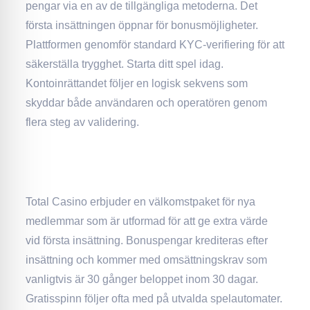
pengar via en av de tillgängliga metoderna. Det
första insättningen öppnar för bonusmöjligheter.
Plattformen genomför standard KYC-verifiering för att
säkerställa trygghet. Starta ditt spel idag.
Kontoinrättandet följer en logisk sekvens som
skyddar både användaren och operatören genom
flera steg av validering.
Bonusstruktur
Total Casino erbjuder en välkomstpaket för nya
medlemmar som är utformad för att ge extra värde
vid första insättning. Bonuspengar krediteras efter
insättning och kommer med omsättningskrav som
vanligtvis är 30 gånger beloppet inom 30 dagar.
Gratisspinn följer ofta med på utvalda spelautomater.