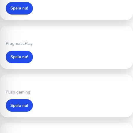
Spela nu!
Sweet Bonanza 1000
PragmaticPlay
Spela nu!
Razor Shark
Push gaming
Spela nu!
Madame Destiny Megaways