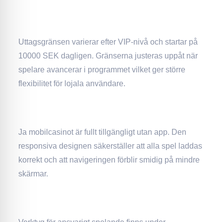
Vad är uttagsgränsen?
Uttagsgränsen varierar efter VIP-nivå och startar på
10000 SEK dagligen. Gränserna justeras uppåt när
spelare avancerar i programmet vilket ger större
flexibilitet för lojala användare.
Kan jag spela på mobil?
Ja mobilcasinot är fullt tillgängligt utan app. Den
responsiva designen säkerställer att alla spel laddas
korrekt och att navigeringen förblir smidig på mindre
skärmar.
Hur aktiverar jag ansvarigt spelande?