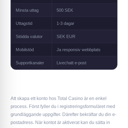
Minsta uttag
500 SEK
Uttagstid
1-3 dagar
Stödda valutor
SEK EUR
Mobilstöd
Ja responsiv webbplats
Supportkanaler
Livechatt e-post
Kontoinrättande
Att skapa ett konto hos Total Casino är en enkel
process. Först fyller du i registreringsformuläret med
grundläggande uppgifter. Därefter bekräftar du din e-
postadress. När kontot är aktiverat kan du sätta in