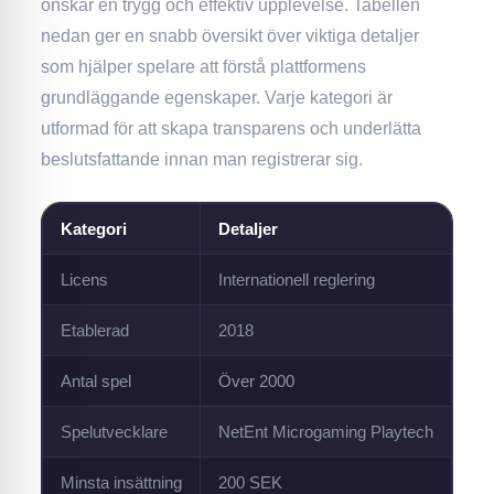
önskar en trygg och effektiv upplevelse. Tabellen
nedan ger en snabb översikt över viktiga detaljer
som hjälper spelare att förstå plattformens
grundläggande egenskaper. Varje kategori är
utformad för att skapa transparens och underlätta
beslutsfattande innan man registrerar sig.
Kategori
Detaljer
Licens
Internationell reglering
Etablerad
2018
Antal spel
Över 2000
Spelutvecklare
NetEnt Microgaming Playtech
Minsta insättning
200 SEK