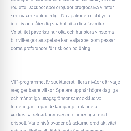
roulette. Jackpot-spel erbjuder progressiva vinster
som växer kontinuerligt. Navigationen i lobbyn är
intuitiv och låter dig snabbt hitta dina favoriter.
Volatilitet påverkar hur ofta och hur stora vinsterna
blir vilket gör att spelare kan välja spel som passar
deras preferenser för risk och belöning.
VIP-program och kampanjer
VIP-programmet är strukturerat i flera nivåer där varje
steg ger bättre villkor. Spelare uppnår högre dagliga
och månatliga uttagsgränser samt exklusiva
turneringar. Löpande kampanjer inkluderar
veckovisa reload-bonuser och turneringar med
prispott. Varje nivå bygger på ackumulerad aktivitet