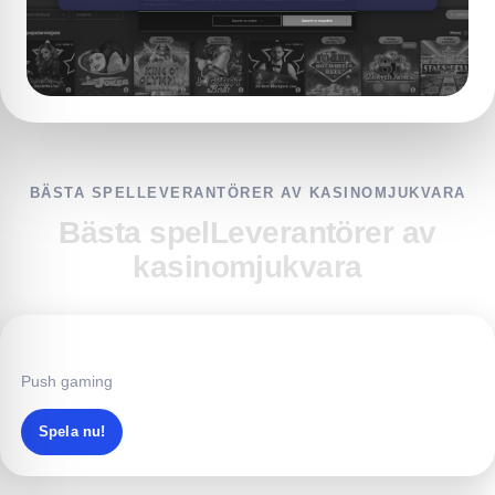
BÄSTA SPELLEVERANTÖRER AV KASINOMJUKVARA
Bästa spelLeverantörer av
kasinomjukvara
Big Bamboo
Push gaming
Spela nu!