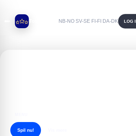
Total Casino
NB-NO
SV-SE
FI-FI
DA-DK
LOG 
MENU
Spil nu!
Vis mere