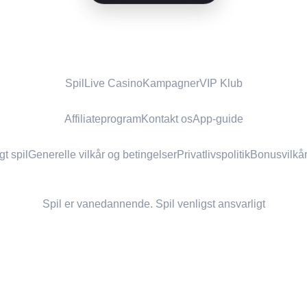
Casino
Spil
Live Casino
Kampagner
VIP Klub
Om os
Affiliateprogram
Kontakt os
App-guide
Information
gt spil
Generelle vilkår og betingelser
Privatlivspolitik
Bonusvilkå
24+
Spil er vanedannende. Spil venligst ansvarligt
Total Casino