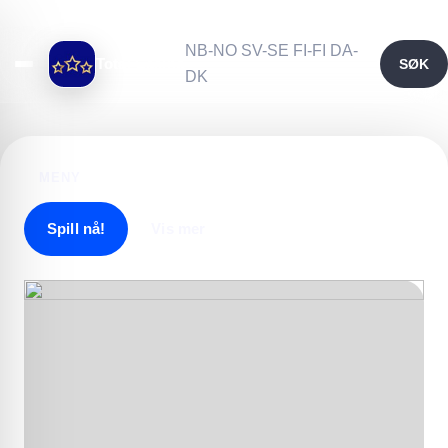
NB-NO
SV-SE
FI-FI
DA-
Total Casino
SØK
DK
MENY
Spill nå!
Vis mer